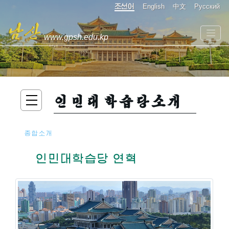
조선어
English
中文
Русский
www.gpsh.edu.kp
인민대학습당소개
종합소개
인민대학습당 연혁