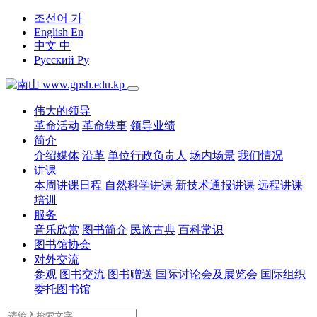
조선어
가
English
En
中文
中
Русский
Ру
www.gpsh.edu.kp
伟大的领导
革命活动
革命轶事
领导业绩
简介
介绍媒体
沿革
单位行政负责人
场内场景
我们情况
讲课
本周讲课日程
自然科学讲课
新技术通报讲课
远程讲课
培训
服务
音乐欣赏
图书简介
民族古典
百科常识
图书馆协会
对外交流
参观
图书交流
图书赠送
国际讨论会及展览会
国际组织
委托图书馆